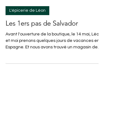
Léon et Isabelle
L'épicerie de Léon
Les 1ers pas de Salvador
Avant l'ouverture de la boutique, le 14 mai, Léon
et moi prenons quelques jours de vacances en
Espagne. Et nous avons trouvé un magasin de
laine paradisiaque. Ainsi est né Salvator (nous
sommes pas loin de la maison de Dali!). D'autres
petits frères sont en cours de fabrication. Il a été
réalisé à, partir d'un tuto trouvé sur Etsy que j'ai
un peu modifié
https://www.etsy.com/fr/listing/875161523/octopi
-the-little-octopus-critter-stitch?
ref=shop_home_active_17&bes=1&sts=1&dd=1