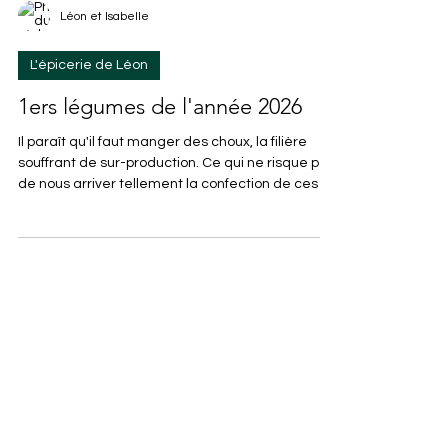
Léon et Isabelle
L'épicerie de Léon
1ers légumes de l'année 2026
Il paraît qu'il faut manger des choux, la filière
souffrant de sur-production. Ce qui ne risque pas
de nous arriver tellement la confection de ces 2
choux m'ont pris du temps. Chaque année au
mois de janvier, j'esaie d'en faire 2 pour remplir
une cagette. Voilà qui est fait.