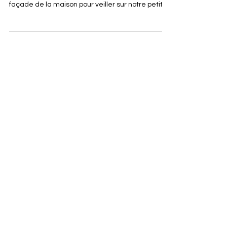
Notre loup , le mal aimé
Nous aussi, nous avons voulu adopter notre loup
mal aimé. Il est né et va commencer sa vie sur la
façade de la maison pour veiller sur notre petit
musée. J'ai fait la grille à partir d'une mosaïque
de l'artiste de street art Invader. C'était une
petite parenthèse avant de reprendre le tableau
de Matisse.