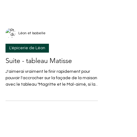
Léon et Isabelle
L'épicerie de Léon
Suite - tableau Matisse
J'aimerai vraiment le finir rapidement pour
pouvoir l'accrocher sur la façade de la maison
avec le tableau "Magritte et le Mal-aimé, si la
pluie s'arrête un jour ! C'est surtout que je
voudrais me concentrer davantage sur un autre
projet qui lui doit être fini début avril. J'adore le
crochet mais pourquoi c'est si LONG