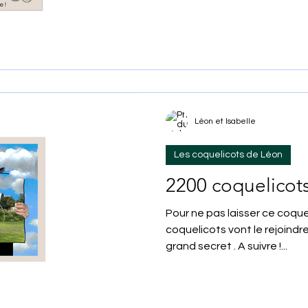
Léon et Isabelle
Les coquelicots de Léon
2200 coquelicot
Pour ne pas laisser ce coque
coquelicots vont le rejoindre très bientôt dans le plus
grand secret . A suivre !...