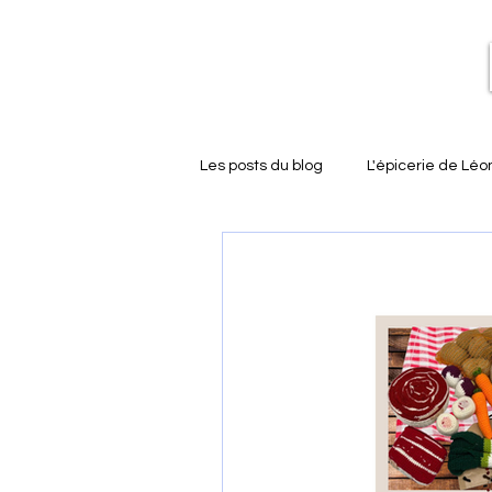
Les posts du blog
L'épicerie de Léo
le mur de street art de Léon