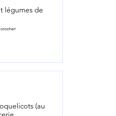
 et légumes de
u crochet
oquelicots (au
cerie