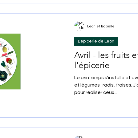
Léon et Isabelle
L'épicerie de Léon
Avril - les fruits
l'épicerie
Le printemps s'installe et av
et légumes ; radis, fraises. J'ai rédigé les explications
pour réaliser ceux...