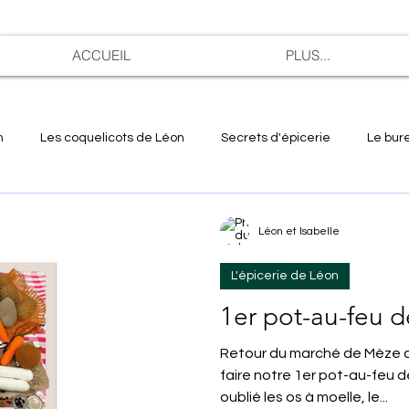
ACCUEIL
PLUS...
n
Les coquelicots de Léon
Secrets d'épicerie
Le bur
Léon et Isabelle
L'épicerie de Léon
1er pot-au-feu 
Retour du marché de Mèze a
faire notre 1er pot-au-feu de
oublié les os à moelle, le...