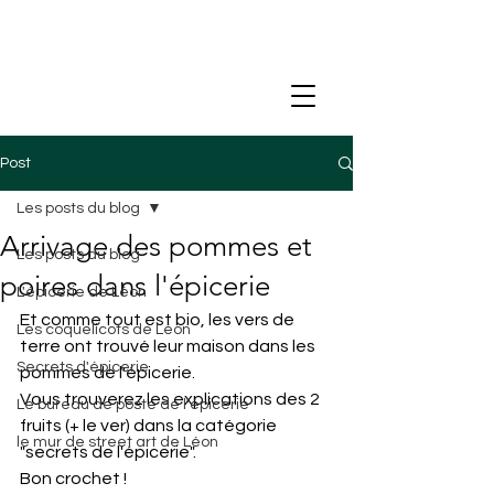
Post
Les posts du blog
Arrivage des pommes et
Les posts du blog
poires dans l'épicerie
L'épicerie de Léon
Et comme tout est bio, les vers de 
Les coquelicots de Léon
terre ont trouvé leur maison dans les 
Secrets d'épicerie
pommes de l'épicerie.
Vous trouverez les explications des 2 
Le bureau de poste de l'épicerie
fruits (+ le ver) dans la catégorie 
le mur de street art de Léon
"secrets de l'épicerie".
Bon crochet !