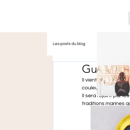
Les posts du blog
L'épicerie de Léo
Gustave, 
le mur de street art de Léon
Il vient de naître et
couleurs de l'étang.
Il sera rejoint par 
traditions marines q