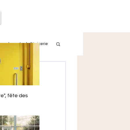
eau de poste de l'épicerie
Thau
rendre les 
e", fête des 