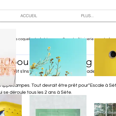
ACCUEIL
PLUS...
n
Les coquelicots de Léon
Secrets d'épicerie
Le bur
le poulpe de l'étang de 
 va bientôt s'installer sur notre nouvelle façade, qui va p
les hippocampes. Tout devrait être prêt pour"Escale à Sèt
ui se déroule tous les 2 ans à Sète.