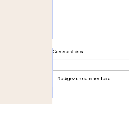
Commentaires
Rédigez un commentaire...
On a ressorti les coquelicots