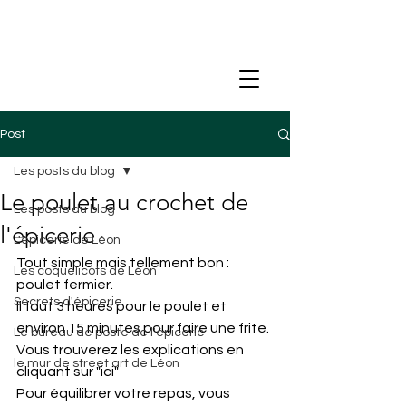
Post
Les posts du blog
Le poulet au crochet de
Les posts du blog
l'épicerie
L'épicerie de Léon
Tout simple mais tellement bon : 
Les coquelicots de Léon
poulet fermier.
Secrets d'épicerie
Il faut 3 heures pour le poulet et 
environ 15 minutes pour faire une frite.
Le bureau de poste de l'épicerie
Vous trouverez les explications en 
le mur de street art de Léon
cliquant sur "ici"
Pour équilibrer votre repas, vous 