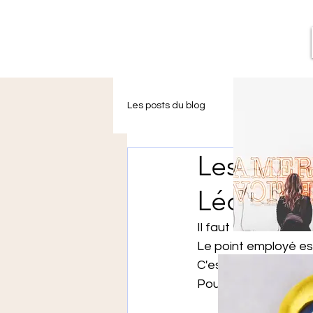
Les posts du blog
L'épicerie de Léo
Les artic
le mur de street art de Léon
Léon
Il faut environ 3 heu
Le point employé est 
C'est un point très f
Pour accéder aux expl