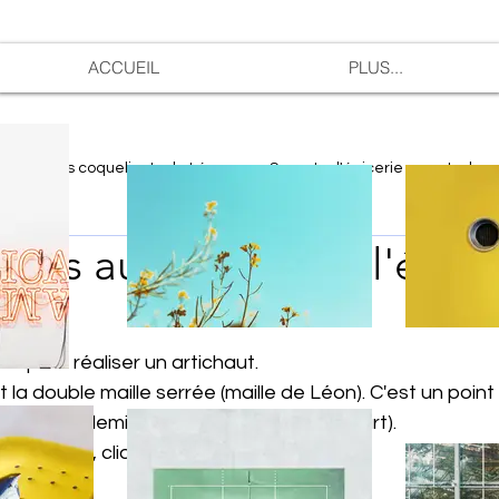
ACCUEIL
PLUS...
n
Les coquelicots de Léon
Secrets d'épicerie
Le bur
hauts au crochet de l'épic
res pour réaliser un artichaut.
la double maille serrée (maille de Léon). C'est un point 
acile (une demi-bride sans le jeté de départ).
ications, cliquez sur le  "Ici".