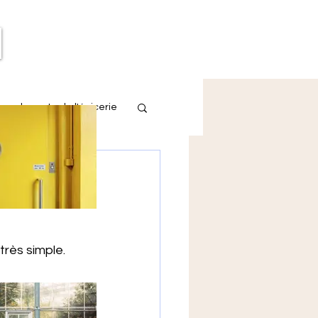
eau de poste de l'épicerie
erie de
très simple. 