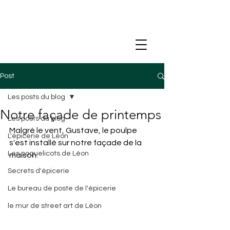
Post
Les posts du blog
Notre façade de printemps
Les posts du blog
Malgré le vent, Gustave, le poulpe 
L'épicerie de Léon
s'est installé sur notre façade de la 
Les coquelicots de Léon
maison.
Secrets d'épicerie
Le bureau de poste de l'épicerie
le mur de street art de Léon