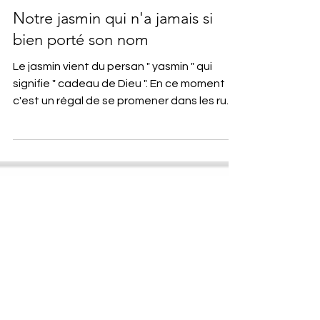
le mur de street art de Léon
Notre jasmin qui n'a jamais si
bien porté son nom
Le jasmin vient du persan " yasmin " qui
signifie " cadeau de Dieu ". En ce moment
c'est un régal de se promener dans les rues
du vieux Mèze et respirer le parfum des
jasmins Dommage que le temps des fleurs
ne dure pas très longtemps. Pour lui rendre
hommage ainsi qu'au soleil qui enfin est là,
nous avons rajouté à la façade une
mouette et un globe terrestre. Léon aime
et je suis assez contente du résultat.