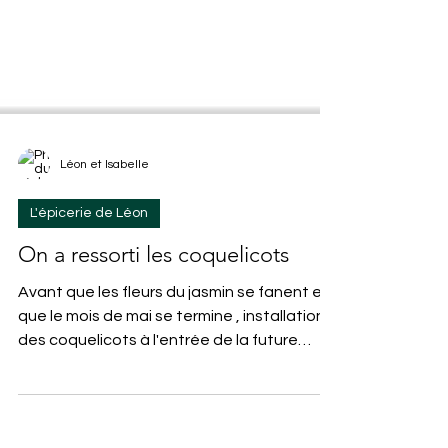
Léon et Isabelle
L'épicerie de Léon
On a ressorti les coquelicots
Avant que les fleurs du jasmin se fanent et
que le mois de mai se termine , installation
des coquelicots à l'entrée de la future
boutique (ouverture dernière semaine de
juin) La saison des coquelicots n'est pas
terminée, lancez vous ! C'est ludique et