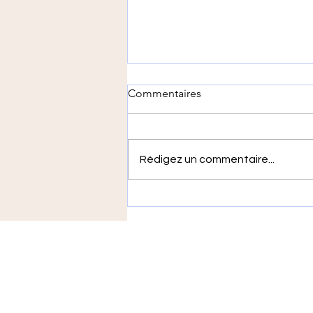
Commentaires
Rédigez un commentaire...
On a ressorti les coquelicots