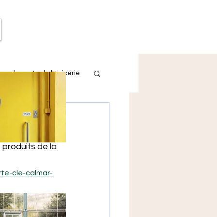
eau de poste de l'épicerie
produits de la 
rte-cle-calmar-
 
-bookmark
,  