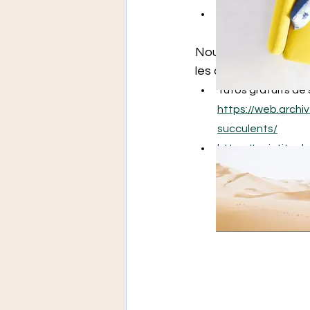
Tuto payant sur E
crochet-marque-
Nous ouvrons égalem
les cactus ont été fai
Tutos gratuits de 
https://web.arch
succulents/
https://paintitco
pattern.html#goo