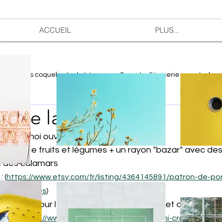
ACCUEIL
PLUS...
n
Les coquelicots de Léon
Secrets d'épicerie
Le bur
on de la semaine
éon et moi ouvrons la boutique.
étal de fruits et légumes + un rayon "bazar" avec des 
, des calamars 
 (
https://www.etsy.com/fr/listing/4364145891/patron-de-po
yr_purchases
)
-pages pour l'instant en forme de souris et de homard
souris 
https://www.supergurumi.com/amigurumi-crochet-rat