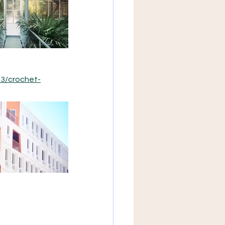
dele-au-
03/crochet-