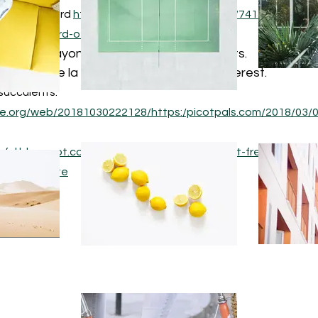
tsy du homard 
https://www.etsy.com/fr/listing/741478008/mo
page-homard-o?ref=yr_purchases
ent un rayon de cactus et de succulents.
ts au fil de la laine, en s'inspirant de Pinterest.
succulents: 
ive.org/web/20181030222128/https:/picotpals.com/2018/03/
lorful.blogspot.com/2019/06/crochet-succulent-free-
gle_vignette