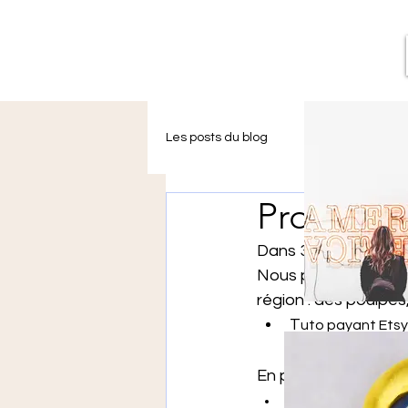
Les posts du blog
L'épicerie de Léo
Producti
le mur de street art de Léon
Dans 3 semaines , L
Nous proposerons un 
région : des poulpes
T
uto payant Etsy :
au-crochet?ref=
En plus des marques
tuto gratuit de la 