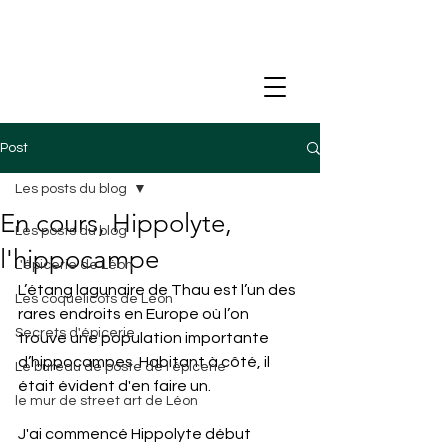
Post
Les posts du blog
En cours, Hippolyte,
Les posts du blog
l'hippocampe
L'épicerie de Léon
L’étang lagunaire de Thau est l’un des 
Les coquelicots de Léon
rares endroits en Europe où l’on 
Secrets d'épicerie
trouve une population importante 
d’hippocampes. Habitant à côté, il 
Le bureau de poste de l'épicerie
était évident d'en faire un.
le mur de street art de Léon
J'ai commencé Hippolyte début 