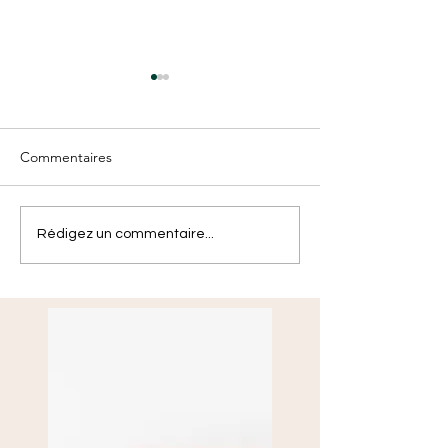
Commentaires
Les 1ers pas de 
Production de la semaine
Rédigez un commentaire...